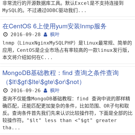
非常流行的开源数据库工具。默认Excel是不支持连接到
MySQL的。不过通过ODBC驱动我们...
在CentOS 6上使用yum安装lnmp服务
2016-09-28
枫叶
lnmp（LinuxNginxMySQLPHP）是linux最常规、简单的
应用，CentOS是企业市场占有率较高的一款linux发行版，
本文将介绍如何在C...
MongoDB基础教程：find 查询之条件查询
（$lt\$gt\$lte\$gte\$or\$not）
2016-09-26
枫叶
查询不仅能像MongoDB基础教程：find 查询中说的那样精
确匹配，还能匹配更加复杂的条件，比如范围、OR子句和取
反。查询条件首先我们先来认识比较操作符，下面是全部的比
较操作符。"$lt" less than <"$gt" greater
tha...