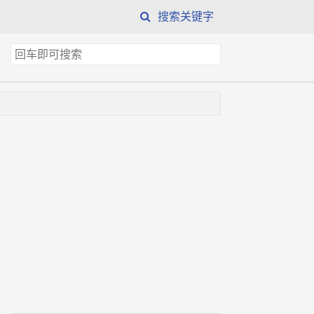
搜索关键字
搜
索
关
键
字