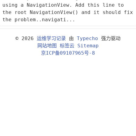
using a NavigationView. Add this line to
the root NavigationView() and it should fix
the problem..navigati...
© 2026
运维学习记录
由
Typecho
强力驱动
网站地图
标签云
Sitemap
京ICP备09107965号-8