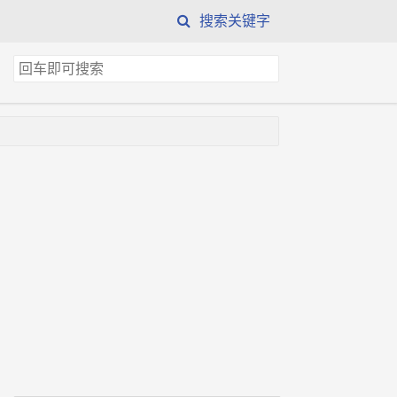
搜索关键字
搜
索
关
键
字