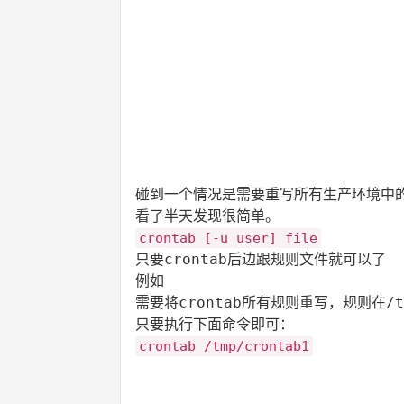
碰到一个情况是需要重写所有生产环境中的c
看了半天发现很简单。
crontab [-u user] file
只要crontab后边跟规则文件就可以了
例如
需要将crontab所有规则重写，规则在/tm
只要执行下面命令即可：
crontab /tmp/crontab1