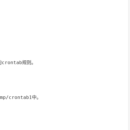
rontab规则。
p/crontab1中。