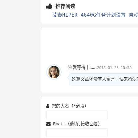
推荐阅读
艾泰HiPER 4640G任务计划设置 自
沙发等待中……
2015-01-28 15:59
这篇文章还没有人留言，快来抢沙
您的大名（*必填）
Email（选填,接收回复）